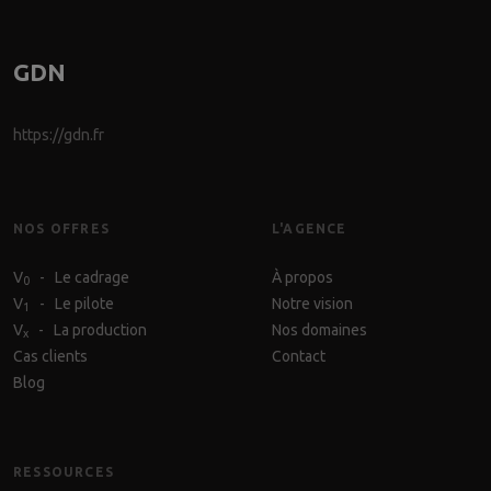
GDN
https://gdn.fr
NOS OFFRES
L'AGENCE
V
- Le cadrage
À propos
0
V
- Le pilote
Notre vision
1
V
- La production
Nos domaines
x
Cas clients
Contact
Blog
RESSOURCES