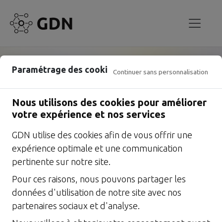
GDN obtient la médaille
Paramétrage des cookies
Continuer sans personnalisation
Platine CyberVadis
avec un
Nous utilisons des cookies pour améliorer
score de 984/1000
votre expérience et nos services
Une reconnaissance de notre maturité cybersécurité,
GDN utilise des cookies afin de vous offrir une
au service de la fiabilité de vos projets numériques
expérience optimale et une communication
critiques.
L'évaluation CyberVadis repose sur une
pertinente sur notre site.
méthodologie éprouvée, alignée sur les frameworks
Pour ces raisons, nous pouvons partager les
internationaux (NIST, ISO, RGPD, et plus encore).
données d'utilisation de notre site avec nos
partenaires sociaux et d'analyse.