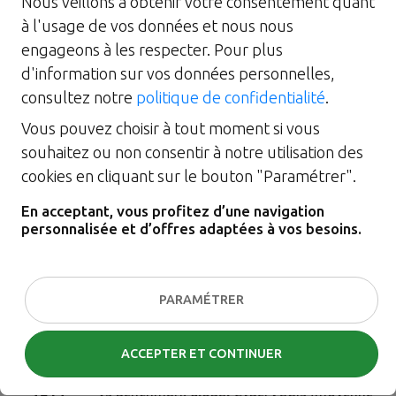
Nous veillons à obtenir votre consentement quant
à l'usage de vos données et nous nous
engageons à les respecter. Pour plus
d'information sur vos données personnelles,
consultez notre
politique de confidentialité
.
Vous pouvez choisir à tout moment si vous
souhaitez ou non consentir à notre utilisation des
cookies en cliquant sur le bouton "Paramétrer".
En acceptant, vous profitez d’une navigation
personnalisée et d’offres adaptées à vos besoins.
984
/1000
PARAMÉTRER
Score global CyberVadis
Médaille Platine
, plus haut niveau CyberVadis
ACCEPTER ET CONTINUER
Niveau Mature
, démarche cybersécurité évaluée
+314
vs benchmark global CyberVadis (moyenne